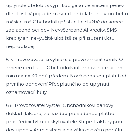
uplynulé období, s výjimkou garance vrácení peněz
dle čl. VII. V případě zrušení Předplatného v průběhu
měsíce má Obchodník přístup ke službě do konce
zaplacené periody. Nevyčerpané AI kredity, SMS
kredity ani nevyužité úložiště se při zrušení účtu
neproplácejí.
6.7. Provozovatel si vyhrazuje právo změnit ceník. O
změně cen bude Obchodník informován emailem
minimálně 30 dnů předem. Nová cena se uplatní od
prvního obnovení Předplatného po uplynutí
oznamovací lhůty.
6.8. Provozovatel vystaví Obchodníkovi daňový
doklad (fakturu) za každou provedenou platbu
prostřednictvím poskytovatele Stripe. Faktury jsou
dostupné v Administraci a na zákaznickém portálu