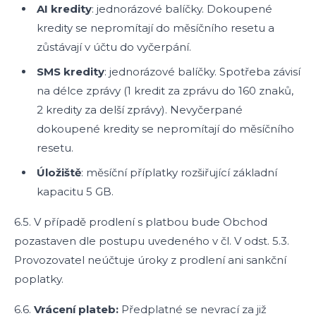
AI kredity
: jednorázové balíčky. Dokoupené
kredity se nepromítají do měsíčního resetu a
zůstávají v účtu do vyčerpání.
SMS kredity
: jednorázové balíčky. Spotřeba závisí
na délce zprávy (1 kredit za zprávu do 160 znaků,
2 kredity za delší zprávy). Nevyčerpané
dokoupené kredity se nepromítají do měsíčního
resetu.
Úložiště
: měsíční příplatky rozšiřující základní
kapacitu 5 GB.
6.5. V případě prodlení s platbou bude Obchod
pozastaven dle postupu uvedeného v čl. V odst. 5.3.
Provozovatel neúčtuje úroky z prodlení ani sankční
poplatky.
6.6.
Vrácení plateb:
Předplatné se nevrací za již