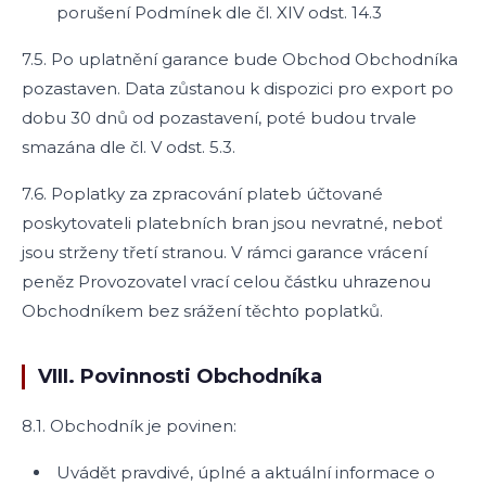
porušení Podmínek dle čl. XIV odst. 14.3
7.5. Po uplatnění garance bude Obchod Obchodníka
pozastaven. Data zůstanou k dispozici pro export po
dobu 30 dnů od pozastavení, poté budou trvale
smazána dle čl. V odst. 5.3.
7.6. Poplatky za zpracování plateb účtované
poskytovateli platebních bran jsou nevratné, neboť
jsou strženy třetí stranou. V rámci garance vrácení
peněz Provozovatel vrací celou částku uhrazenou
Obchodníkem bez srážení těchto poplatků.
VIII. Povinnosti Obchodníka
8.1. Obchodník je povinen:
Uvádět pravdivé, úplné a aktuální informace o