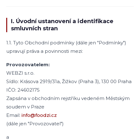
I. Úvodní ustanovení a identifikace
smluvních stran
1.1. Tyto Obchodní podmínky (dále jen "Podmínky")
upravují práva a povinnosti mezi:
Provozovatelem:
WEBZI s.r.o.
Sídlo: Krásova 2919/31a, Žižkov (Praha 3), 130 00 Praha
IČO: 24602175
Zapsána v obchodním rejstříku vedeném Městským
soudem v Praze
Email:
info@foodzi.cz
(dále jen "Provozovatel")
a