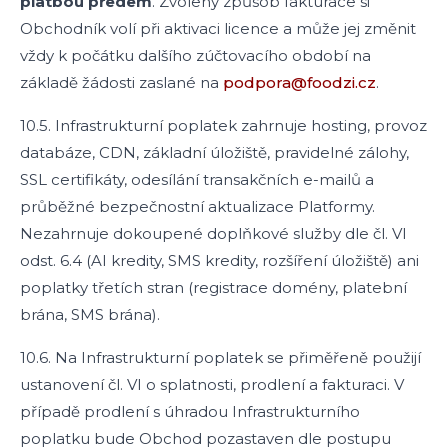
platbou předem
. Zvolený způsob fakturace si
Obchodník volí při aktivaci licence a může jej změnit
vždy k počátku dalšího zúčtovacího období na
základě žádosti zaslané na
podpora@foodzi.cz
.
10.5. Infrastrukturní poplatek zahrnuje hosting, provoz
databáze, CDN, základní úložiště, pravidelné zálohy,
SSL certifikáty, odesílání transakčních e-mailů a
průběžné bezpečnostní aktualizace Platformy.
Nezahrnuje dokoupené doplňkové služby dle čl. VI
odst. 6.4 (AI kredity, SMS kredity, rozšíření úložiště) ani
poplatky třetích stran (registrace domény, platební
brána, SMS brána).
10.6. Na Infrastrukturní poplatek se přiměřeně použijí
ustanovení čl. VI o splatnosti, prodlení a fakturaci. V
případě prodlení s úhradou Infrastrukturního
poplatku bude Obchod pozastaven dle postupu