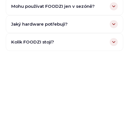
Mohu používat FOODZI jen v sezóně?
Jaký hardware potřebuji?
Kolik FOODZI stojí?
Vyzkoušejte FOODZI
pro vaše
farmářské trhy a stánky