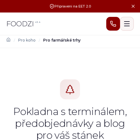
Připraveni na EET 2.0
FOODZI
v
2.4
/
Pro koho
/
Pro farmářské trhy
Pokladna s terminálem,
předobjednávky a blog
pro váš stánek