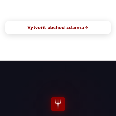
Spusťte vlastní online objednávky bez provizí. 30
dní zdarma, bez závazků.
Vytvořit obchod zdarma
30 dní zdarma · Bez kreditní karty · Zrušení kdykoliv