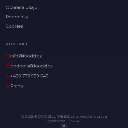
Ochrana údajů
Podmínky
Cookies
KONTAKT
info@foodzi.cz
podpora@foodzi.cz
+420 773 559 645
Praha
©
2026
FOODZI by WEBZI s.r.o. Všechna práva
vyhrazena.
v
2.4