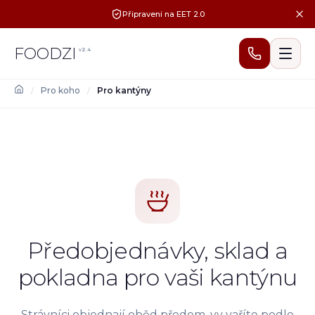
Připraveni na EET 2.0
FOODZI
v
2.4
/
Pro koho
/
Pro kantýny
Předobjednávky, sklad a
pokladna pro vaši kantýnu
Strávníci objednají oběd předem, vy vaříte podle