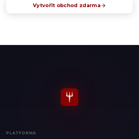
Vytvořit obchod zdarma
30 dní zdarma · Bez kreditní karty · Zrušení kdykoliv
PLATFORMA