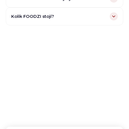
Kolik FOODZI stojí?
Vyzkoušejte FOODZI
pro vaše
kantýny a jídelny
Spusťte vlastní online objednávky bez provizí. 30
dní zdarma, bez závazků.