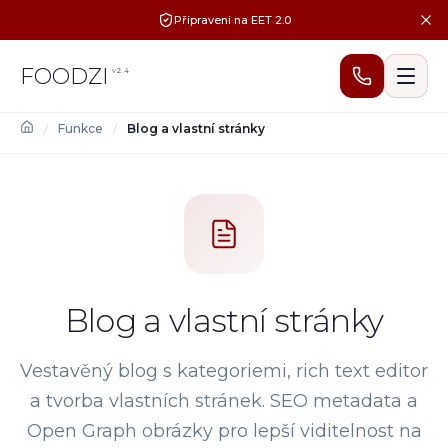
Připraveni na EET 2.0
FOODZI
v
2.4
/
Funkce
/
Blog a vlastní stránky
Blog a vlastní stránky
Vestavěný blog s kategoriemi, rich text editor
a tvorba vlastních stránek. SEO metadata a
Open Graph obrázky pro lepší viditelnost na