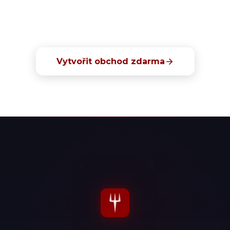
Vyzkoušejte FOODZI zdarma
30 dní bez poplatků, bez kreditní karty.
Vytvořit obchod zdarma